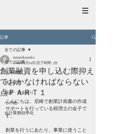
記事
全ての記事
junseikaneko
全ての記事
2019年4月19日
読了時間: 3分
創業融資を申し込む際抑え
法人税務
ておかなければならない
個人税務
点ＰＡＲＴ１
融資・資金繰り
こんにちは。尼崎で創業計画書の作成
その他
サポートを行っている税理士の金子で
会計業務効率化
す。
創業を行うにあたり、事業に使うこと