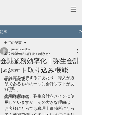
記事
全ての記事
junseikaneko
全ての記事
2019年4月24日
読了時間: 3分
会計業務効率化｜弥生会計
法人税務
レシート取り込み機能
個人税務
決算書を作成するにあたり、導入が必
融資・資金繰り
須であるものの一つに会計ソフトがあ
その他
ります。
当事務所では、弥生会計をメインに使
会計業務効率化
用していますが、その大きな理由は、
お客様にとっても税理士事務所にとっ
ても便利で使いやすいという点にあり