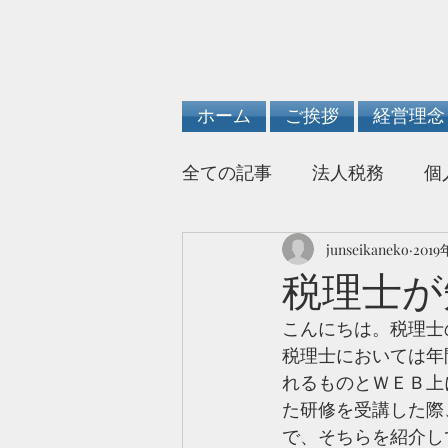
ホーム
ご挨拶
経営理念
全ての記事
法人税務
個
junseikaneko
2019
税理士が
こんにちは。税理士
税理士においては年
れるものとＷＥＢ上
た研修を受講した際
で、そちらを紹介し