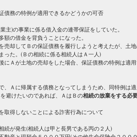
証債務の特例が適用できるかどうかの可否
事業主)の事業に係る借入金の連帯保証をしていた。
多額の借金を背負うことになった。
を売却してＢの保証債務を履行しようと考えたが、土地
まった。(Ｂの相続に係る相続人はＡ一人)
後にＡが土地の売却をした場合、保証債務の特例は適用
で、Ａに帰属する債務となってしまうため、同特例は適
いを避けたいのであれば、ＡはＢの
相続の放棄をする必
を取得しないことによる詐害行為について
相続が発生(相続人は甲と長男である丙の２人)
不動産と現預金５０００万円(その他生命保険金２００