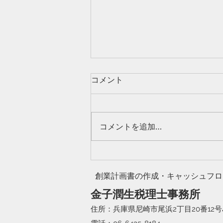
令和２年度税制改正大綱
コメント
こんにちは。尼崎の金子税理士事
務所です。 年末から年始にかけ
て、年末調整・法定調書・給与支
コメントを追加…
払報告書・償却資産申告書等、
様々な業務を行っており、バタバ
タしていました。 それらが終わ
ったと思うと、すぐに所得税の確
創業計画書の作成・キャッシュフロ
定申告の時期に入りますが、合間
金子潤生税理士事務所
の時間を確保し、遅ればせながら
令和2...
住所：兵庫県尼崎市尾浜2丁目
20番12