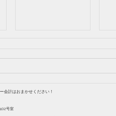
住宅ローン控除の注意点
こんにちは。尼崎市の税理士の金
子です。 今回は住宅ローン控除
について解説していこうと思いま
す。 ご自宅の購入というのは、
多くの人にとって人生で最も重要
な買い物の一つであることがほと
免責
んどであるかと思います。 それ
引受
ー会計はおまかせください！
故、住宅ローン控除という制度
も、聞いたことがある人がほとん
どかと...
号402号室